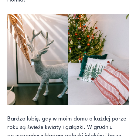
Homla.
Bardzo lubię, gdy w moim domu o każdej porze
roku są świeże kwiaty i gałązki. W grudniu
do wazonów wkładam gałązki iglaków i łączę