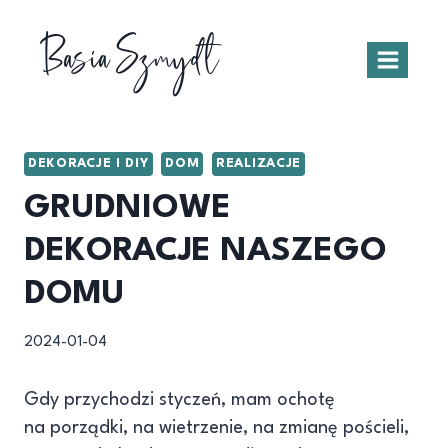
Przejdź
Basia Szmydt
do
treści
DEKORACJE I DIY
DOM
REALIZACJE
GRUDNIOWE
DEKORACJE NASZEGO
DOMU
2024-01-04
Gdy przychodzi styczeń, mam ochotę
na porządki, na wietrzenie, na zmianę pościeli,