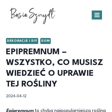
Przejdź
Basia Szmydt
do
treści
DEKORACJE I DIY
DOM
EPIPREMNUM –
WSZYSTKO, CO MUSISZ
WIEDZIEĆ O UPRAWIE
TEJ ROŚLINY
2024-04-12
Epipremnum
to chyba najpopularniejsza roślina