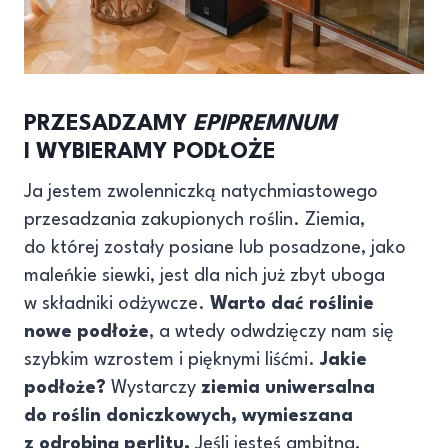
PRZESADZAMY
EPIPREMNUM
I WYBIERAMY PODŁOŻE
Ja jestem zwolenniczką natychmiastowego
przesadzania zakupionych roślin. Ziemia,
do której zostały posiane lub posadzone, jako
maleńkie siewki, jest dla nich już zbyt uboga
w składniki odżywcze.
Warto dać roślinie
nowe podłoże
, a wtedy odwdzięczy nam się
szybkim wzrostem i pięknymi liśćmi.
Jakie
podłoże?
Wystarczy
ziemia uniwersalna
do roślin doniczkowych, wymieszana
z odrobiną perlitu.
Jeśli jesteś ambitna,