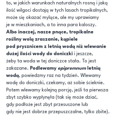
to, w jakich warunkach naturalnych rosną i jaką
ilość wilgoci dostają w tych lasach tropikalnych,
może się okazać mylące, ale my uprawiamy
je w mieszkaniach, a to inna para kaloszy.
Albo inaczej, nasze pnące, tropikalne
rośliny wolą zraszanie, kąpiele
pod prysznicem z letnią wodą niż wlewanie
dużej ilości wody do doniczki
i jeszcze,
żeby ta woda w tej doniczce stała. To jest
zakazane.
Podlewamy
epipremnum
letnią
wodą
, powiedzmy raz na tydzień. Wlewamy
wodę do doniczki, czekamy, aż sobie ścieknie.
Potem wlewamy kolejną porcję, jeśli ta pierwsza
zbyt szybko wypłynęła (tak się może dziać,
gdy podłoże jest zbyt przesuszone lub
gdy nie jest dobrze przepuszczalne, tylko zbite).