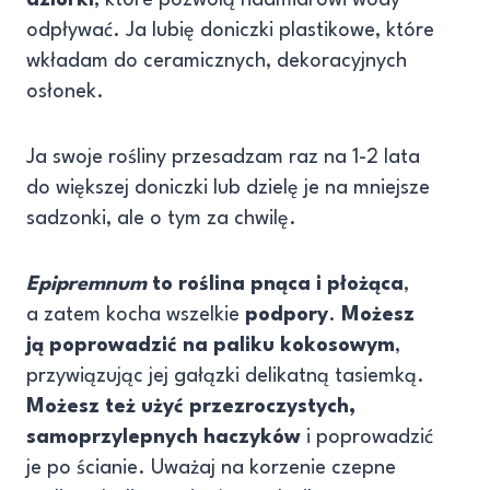
dziurki
, które pozwolą nadmiarowi wody
odpływać. Ja lubię doniczki plastikowe, które
wkładam do ceramicznych, dekoracyjnych
osłonek.
Ja swoje rośliny przesadzam raz na 1-2 lata
do większej doniczki lub dzielę je na mniejsze
sadzonki, ale o tym za chwilę.
Epipremnum
to roślina pnąca i płożąca
,
a zatem kocha wszelkie
podpory
.
Możesz
ją poprowadzić na paliku kokosowym
,
przywiązując jej gałązki delikatną tasiemką.
Możesz też użyć przezroczystych,
samoprzylepnych haczyków
i poprowadzić
je po ścianie. Uważaj na korzenie czepne