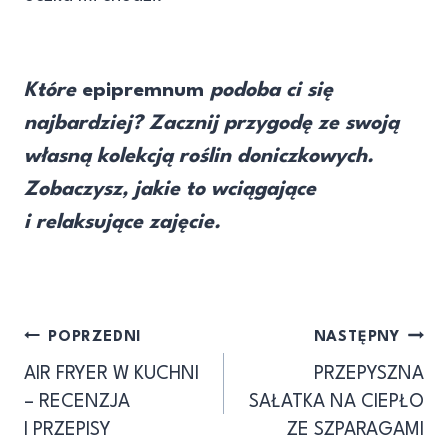
Które
epipremnum
podoba ci się
najbardziej? Zacznij przygodę ze swoją
własną kolekcją roślin doniczkowych.
Zobaczysz, jakie to wciągające
i relaksujące zajęcie.
Nawigacja
POPRZEDNI
NASTĘPNY
AIR FRYER W KUCHNI
PRZEPYSZNA
wpisu
– RECENZJA
SAŁATKA NA CIEPŁO
I PRZEPISY
ZE SZPARAGAMI