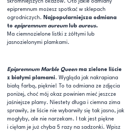
skromniejszych okazów. Oto jakie odmiany
epipremnum możesz spotkać w sklepach
ogrodniczych.
Najpopularniejsza odmiana
to
epipremnum aureum
lub
aureus
.
Ma ciemnozielone listki z żółtymi lub
jasnozielonymi plamkami.
Epipremnum Marble Queen
ma zielone liście
z białymi plamami
. Wygląda jak nakrapiana
białą farbą, pięknie! To ta odmiana ze zdjęcia
poniżej, choć mój okaz powinien mieć jeszcze
jaśniejsze plamy. Niestety długa i ciemna zima
sprawiły, że liście nie wybarwiły się tak jasno, jak
mogłyby, ale nie narzekam. I tak jest piękne
i cięłam je już chyba 5 razy na sadzonki. Wpisz