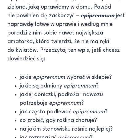
zielona, jaką uprawiamy w domu. Powód
nie powinien cię zaskoczyć –
epipremnum
jest
naprawdę łatwe w uprawie i według mnie
poradzi z nim sobie nawet największa
amatorka, która twierdzi, że nie ma ręki
do kwiatów. Przeczytaj ten wpis, jeśli chcesz
dowiedzieć się:
jakie
epipremnum
wybrać w sklepie?
jakie są odmiany
epipremnum
?
jakiej doniczki, podłoża i nawozu
potrzebuje
epipremnum
?
jak często podlewać
epipremnum
?
co zrobić, gdy roślina choruje?
na jakim stanowisku rośnie najlepiej?
jak rozmnażać
epipremnum
?