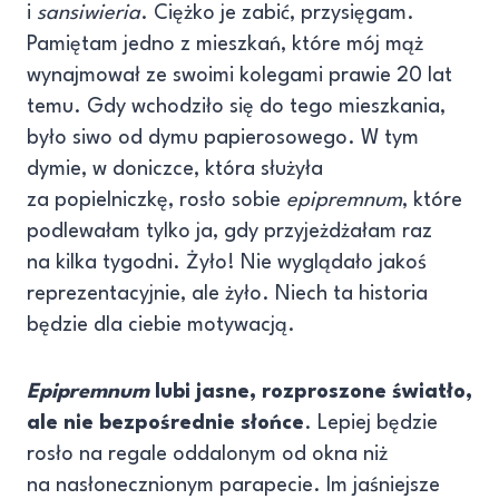
i
sansiwieria
. Ciężko je zabić, przysięgam.
Pamiętam jedno z mieszkań, które mój mąż
wynajmował ze swoimi kolegami prawie 20 lat
temu. Gdy wchodziło się do tego mieszkania,
było siwo od dymu papierosowego. W tym
dymie, w doniczce, która służyła
za popielniczkę, rosło sobie
epipremnum
, które
podlewałam tylko ja, gdy przyjeżdżałam raz
na kilka tygodni. Żyło! Nie wyglądało jakoś
reprezentacyjnie, ale żyło. Niech ta historia
będzie dla ciebie motywacją.
Epipremnum
lubi jasne, rozproszone światło,
ale nie bezpośrednie
słońce
. Lepiej będzie
rosło na regale oddalonym od okna niż
na nasłonecznionym parapecie. Im jaśniejsze