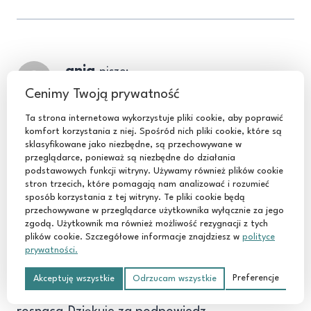
ania
pisze:
2024-07-18 o 11:06
Cenimy Twoją prywatność
Ta strona internetowa wykorzystuje pliki cookie, aby poprawić
bardzo ładna roślina
komfort korzystania z niej. Spośród nich pliki cookie, które są
sklasyfikowane jako niezbędne, są przechowywane w
przeglądarce, ponieważ są niezbędne do działania
podstawowych funkcji witryny. Używamy również plików cookie
stron trzecich, które pomagają nam analizować i rozumieć
sposób korzystania z tej witryny. Te pliki cookie będą
przechowywane w przeglądarce użytkownika wyłącznie za jego
Kropka
pisze:
zgodą. Użytkownik ma również możliwość rezygnacji z tych
2024-09-07 o 13:16
plików cookie. Szczegółowe informacje znajdziesz w
polityce
prywatności.
Prawda! To bardzo prosta w uprawie roslina
Preferencje
Akceptuję wszystkie
Odrzucam wszystkie
i ogromnie wdzieczna a przy tym szybko