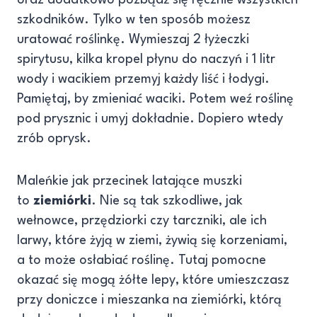
oraz dodatkowo pozbądź się ręcznie wszystkich
szkodników. Tylko w ten sposób możesz
uratować roślinkę. Wymieszaj 2 łyżeczki
spirytusu, kilka kropel płynu do naczyń i 1 litr
wody i wacikiem przemyj każdy liść i łodygi.
Pamiętaj, by zmieniać waciki. Potem weź roślinę
pod prysznic i umyj dokładnie. Dopiero wtedy
zrób oprysk.
Maleńkie jak przecinek latające muszki
to
ziemiórki
. Nie są tak szkodliwe, jak
wełnowce, przędziorki czy tarczniki, ale ich
larwy, które żyją w ziemi, żywią się korzeniami,
a to może osłabiać roślinę. Tutaj pomocne
okazać się mogą żółte lepy, które umieszczasz
przy doniczce i mieszanka na ziemiórki, którą