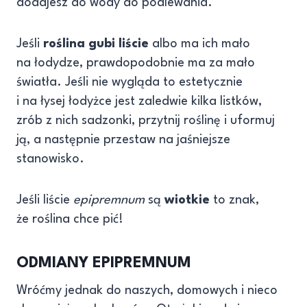
dodajesz do wody do podlewania.
Jeśli
roślina gubi liście
albo ma ich mało
na łodydze, prawdopodobnie ma za mało
światła. Jeśli nie wygląda to estetycznie
i na łysej łodyżce jest zaledwie kilka listków,
zrób z nich sadzonki, przytnij roślinę i uformuj
ją, a następnie przestaw na jaśniejsze
stanowisko.
Jeśli liście
epipremnum
są
wiotkie
to znak,
że roślina chce pić!
ODMIANY EPIPREMNUM
Wróćmy jednak do naszych, domowych i nieco