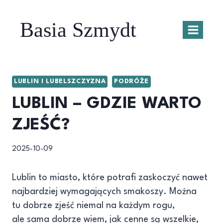
Przejdź
do
Basia Szmydt
treści
LUBLIN I LUBELSZCZYZNA
PODRÓŻE
LUBLIN – GDZIE WARTO
ZJEŚĆ?
2025-10-09
Lublin to miasto, które potrafi zaskoczyć nawet
najbardziej wymagających smakoszy. Można
tu dobrze zjeść niemal na każdym rogu,
ale sama dobrze wiem, jak cenne są wszelkie,