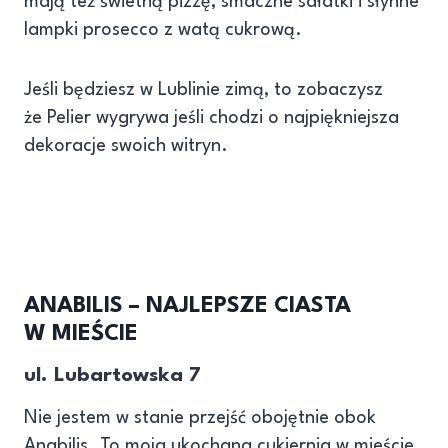
mają też świetną pizzę, smaczne sałatki i słynne
lampki prosecco z watą cukrową.
Jeśli będziesz w Lublinie zimą, to zobaczysz
że Pelier wygrywa jeśli chodzi o najpiękniejsza
dekoracje swoich witryn.
ANABILIS – NAJLEPSZE CIASTA
W MIEŚCIE
ul. Lubartowska 7
Nie jestem w stanie przejść obojętnie obok
Anabilis. To moja ukochana cukiernia w mieście.