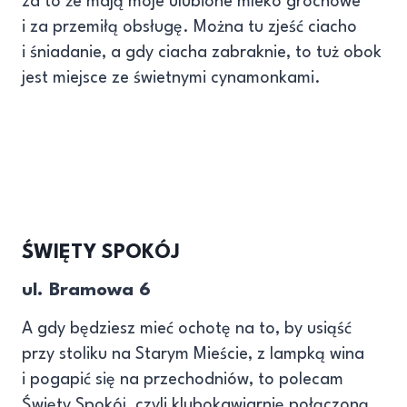
za to że mają moje ulubione mleko grochowe
i za przemiłą obsługę. Można tu zjeść ciacho
i śniadanie, a gdy ciacha zabraknie, to tuż obok
jest miejsce ze świetnymi cynamonkami.
ŚWIĘTY SPOKÓJ
ul. Bramowa 6
A gdy będziesz mieć ochotę na to, by usiąść
przy stoliku na Starym Mieście, z lampką wina
i pogapić się na przechodniów, to polecam
Święty Spokój, czyli klubokawiarnię połączoną