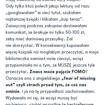
Gdy tylko ktoś polecił jakąś lekturę od razu
„googlowałam” w sieci tytuł, szukałam
najtańszej książki i klikałam „kup teraz”.
Zazwyczaj podczas zakupów dostawałam
komunikat, że brakuje mi tylko 50-100 zł,
żeby mieć darmową przesyłkę. Żal
nie skorzystać. W konsekwencji kupowałam
więcej książek niż mogłabym przeczytać, a moja
biblioteczka zamiast mnie cieszyć, wciąż
przypominała mi o tym, że MUSZĘ jeszcze tyle
przeczytać.
Znasz może pojęcie FOMO
?
Oznacza ono z angielskiego
„fear of missing
out” czyli strach przed
tym, że coś nas
ominie
. I ja na tę przypadłość zachorowałam.
Wydawało mi się, że wciąż muszę być
na bieżąco, czytać wszystkie te bestsellerowe