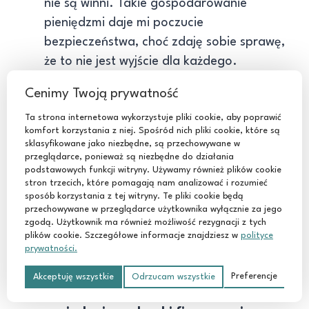
nie są winni. Takie gospodarowanie
pieniędzmi daje mi poczucie
bezpieczeństwa, choć zdaję sobie sprawę,
że to nie jest wyjście dla każdego.
brak wiary w nasz krajowy system
Cenimy Twoją prywatność
emerytalny
. Nie liczę na wesołe życie
Ta strona internetowa wykorzystuje pliki cookie, aby poprawić
staruszki za wypłaty z ZUS-u, bo takowe
komfort korzystania z niej. Spośród nich pliki cookie, które są
chyba nie istnieje. Wierzę
sklasyfikowane jako niezbędne, są przechowywane w
za to w inwestowanie w ziemię,
przeglądarce, ponieważ są niezbędne do działania
podstawowych funkcji witryny. Używamy również plików cookie
w nieruchomości czy w swój biznes. Wierzę
stron trzecich, które pomagają nam analizować i rozumieć
też w inwestowanie w rozwijanie swoich
sposób korzystania z tej witryny. Te pliki cookie będą
przechowywane w przeglądarce użytkownika wyłącznie za jego
umiejętności, bo te zawsze się przydadzą.
zgodą. Użytkownik ma również możliwość rezygnacji z tych
Na przykład po to, żeby sobie gdzieś
plików cookie. Szczegółowe informacje znajdziesz w
polityce
prywatności.
dorobić, gdy zajdzie taka potrzeba. To się
opłaca i daje nadzieję na spokojną starość
Preferencje
Akceptuję wszystkie
Odrzucam wszystkie
bez problemów finansowych.