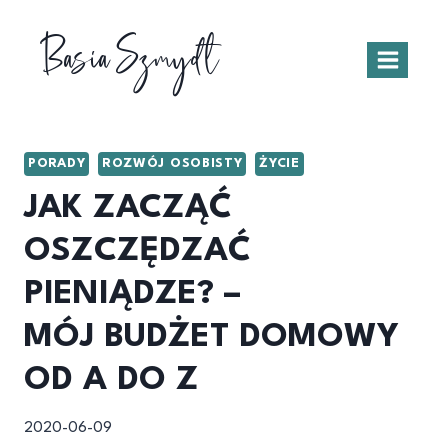
Przejdź
Basia Szmydt
do
treści
PORADY
ROZWÓJ OSOBISTY
ŻYCIE
JAK ZACZĄĆ
OSZCZĘDZAĆ
PIENIĄDZE? –
MÓJ BUDŻET DOMOWY
OD A DO Z
2020-06-09