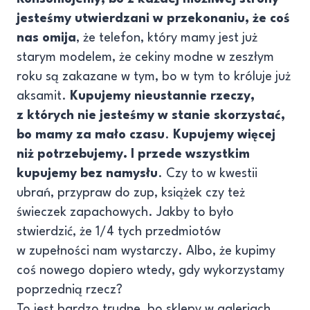
jesteśmy utwierdzani w przekonaniu, że coś
nas omija
, że telefon, który mamy jest już
starym modelem, że cekiny modne w zeszłym
roku są zakazane w tym, bo w tym to króluje już
aksamit.
Kupujemy nieustannie rzeczy,
z których nie jesteśmy w stanie skorzystać,
bo mamy za mało czasu
.
Kupujemy więcej
niż potrzebujemy. I przede wszystkim
kupujemy bez namysłu
. Czy to w kwestii
ubrań, przypraw do zup, książek czy też
świeczek zapachowych. Jakby to było
stwierdzić, że 1/4 tych przedmiotów
w zupełności nam wystarczy. Albo, że kupimy
coś nowego dopiero wtedy, gdy wykorzystamy
poprzednią rzecz?
To jest bardzo trudne, bo sklepy w galeriach