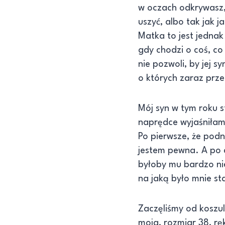
w oczach odkrywasz, 
uszyć, albo tak jak j
Matka to jest jednak
gdy chodzi o coś, co
nie pozwoli, by jej s
o których zaraz prze
Mój syn w tym roku s
naprędce wyjaśniłam 
Po pierwsze, że podn
jestem pewna. A po d
byłoby mu bardzo ni
na jaką było mnie st
Zaczęliśmy od koszuli
moja, rozmiar 38, r