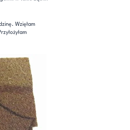
odzinę. Wzięłam
 Przyłożyłam