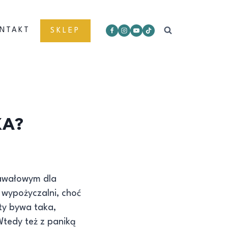
NTAKT
SKLEP
KA?
nawałowym dla
 wypożyczalni, choć
ety bywa taka,
Wtedy też z paniką