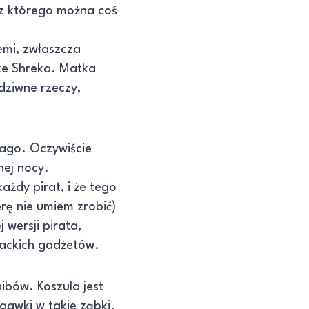
 z którego można coś
emi, zwłaszcza
 ze Shreka. Matka
 dziwne rzeczy,
jago. Oczywiście
nej nocy.
ażdy pirat, i że tego
rę nie umiem zrobić)
wersji pirata,
rackich gadżetów.
aibów. Koszula jest
gawki w takie ząbki.