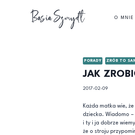
Przejdź
Basia Szmydt
do
O MNIE
treści
PORADY
ZRÓB TO SA
JAK ZROBI
2017-02-09
Każda matka wie, że
dziecka. Wiadomo – 
i ty i ja dobrze wie
że o stroju przypom