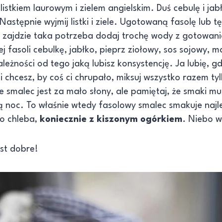
listkiem laurowym i zielem angielskim. Duś cebulę i ja
astępnie wyjmij listki i ziele. Ugotowaną fasolę lub tę
i zajdzie taka potrzeba dodaj trochę wody z gotowani
 fasoli cebulkę, jabłko, pieprz ziołowy, sos sojowy, ma
leżności od tego jaką lubisz konsystencję. Ja lubię, gd
i chcesz, by coś ci chrupało, miksuj wszystko razem ty
że smalec jest za mało słony, ale pamiętaj, że smaki mu
 noc. To właśnie wtedy fasolowy smalec smakuje najle
o chleba,
koniecznie z kiszonym ogórkiem
. Niebo w
st dobre!