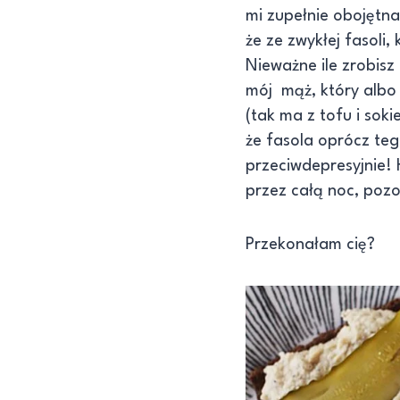
mi zupełnie obojętna
że ze zwykłej fasoli
Nieważne ile zrobisz
mój mąż, który albo z
(tak ma z tofu i so
że fasola oprócz teg
przeciwdepresyjnie! 
przez całą noc, pozos
Przekonałam cię?