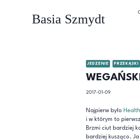
Przejdź
do
Basia Szmydt
treści
JEDZENIE
PRZEKĄSKI
WEGAŃSKI 
2017-01-09
Najpierw było
Health
i w którym to pierw
Brzmi ciut bardziej k
bardziej kusząco. J