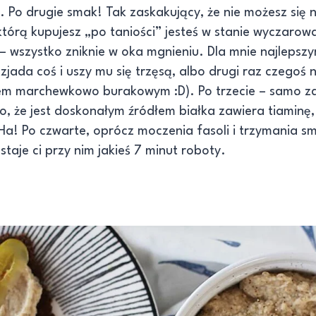
. Po drugie smak! Tak zaskakujący, że nie możesz się n
, którą kupujesz „po taniości” jesteś w stanie wyczaro
 – wszystko zniknie w oka mgnieniu. Dla mnie najlepszy
jada coś i uszy mu się trzęsą, albo drugi raz czegoś ni
kiem marchewkowo burakowym :D). Po trzecie – samo zd
o, że jest doskonałym źródłem białka zawiera tiaminę,
Ha! Po czwarte, oprócz moczenia fasoli i trzymania s
taje ci przy nim jakieś 7 minut roboty.