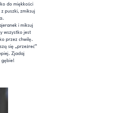
błko do miękkości
 z puszki, zmiksuj
a.
jeranek i miksuj
y wszystko jest
lko przez chwilę.
szą się „przeżreć”
piej. Zjadaj
 gębie!