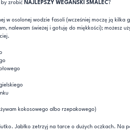
 by zrobić
NAJLEPSZY WEGAŃSKI SMALEC
?
ej w osolonej wodzie fasoli (wcześniej moczę ją kilka 
, nalewam świeżej i gotuję do miękkości); możesz użyć
ciej.
o
ego
iołowego
gielskiego
anku
 (używam kokosowego albo rzepakowego)
utko. Jabłko zetrzyj na tarce o dużych oczkach. Na pa