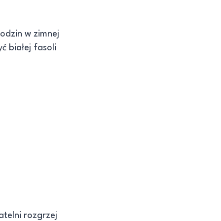
godzin w zimnej
 białej fasoli
telni rozgrzej