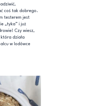
adziwić,
wać coś tak dobrego.
m testerem jest
e „tyka” i już
rowie! Czy wiesz,
 która działa
malcu w lodówce