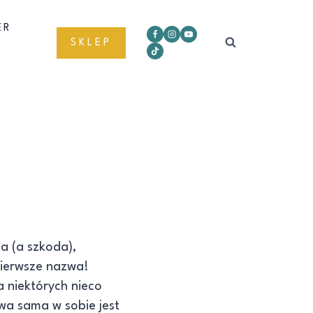
ER
SKLEP
ma (a szkoda),
pierwsze nazwa!
la niektórych nieco
wa sama w sobie jest