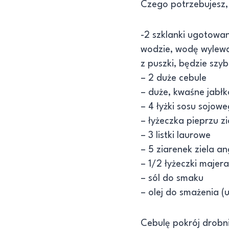
Czego potrzebujesz,
-2 szklanki ugotowan
wodzie, wodę wylewam
z puszki, będzie szyb
– 2 duże cebule
– duże, kwaśne jabłk
– 4 łyżki sosu sojow
– łyżeczka pieprzu z
– 3 listki laurowe
– 5 ziarenek ziela an
– 1/2 łyżeczki majer
– sól do smaku
– olej do smażenia
Cebulę pokrój drobni