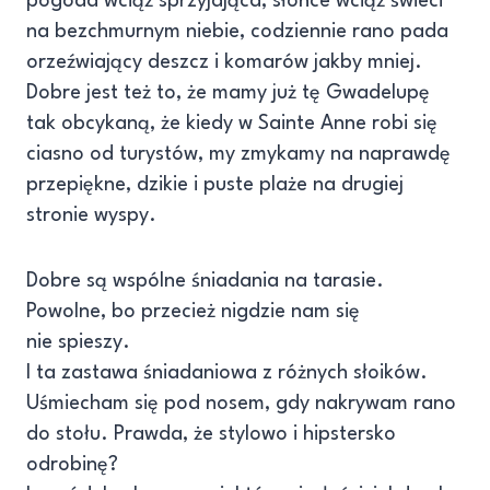
pogoda wciąż sprzyjająca, słońce wciąż świeci
na bezchmurnym niebie, codziennie rano pada
orzeźwiający deszcz i komarów jakby mniej.
Dobre jest też to, że mamy już tę Gwadelupę
tak obcykaną, że kiedy w Sainte Anne robi się
ciasno od turystów, my zmykamy na naprawdę
przepiękne, dzikie i puste plaże na drugiej
stronie wyspy.
Dobre są wspólne śniadania na tarasie.
Powolne, bo przecież nigdzie nam się
nie spieszy.
I ta zastawa śniadaniowa z różnych słoików.
Uśmiecham się pod nosem, gdy nakrywam rano
do stołu. Prawda, że stylowo i hipstersko
odrobinę?