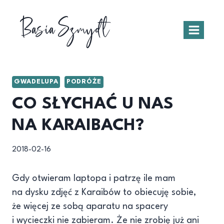
Przejdź
Basia Szmydt
do
treści
GWADELUPA
PODRÓŻE
CO SŁYCHAĆ U NAS
NA KARAIBACH?
2018-02-16
Gdy otwieram laptopa i patrzę ile mam
na dysku zdjęć z Karaibów to obiecuję sobie,
że więcej ze sobą aparatu na spacery
i wycieczki nie zabieram. Że nie zrobię już ani