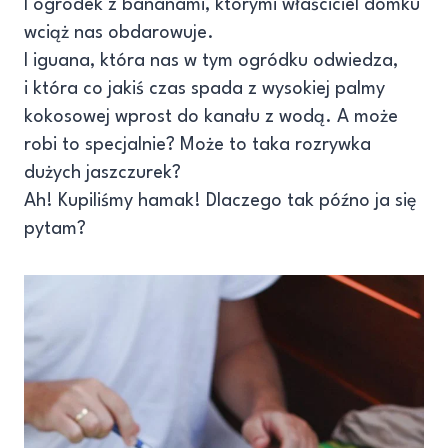
I ogródek z bananami, którymi właściciel domku
wciąż nas obdarowuje.
I iguana, która nas w tym ogródku odwiedza,
i która co jakiś czas spada z wysokiej palmy
kokosowej wprost do kanału z wodą. A może
robi to specjalnie? Może to taka rozrywka
dużych jaszczurek?
Ah! Kupiliśmy hamak! Dlaczego tak późno ja się
pytam?