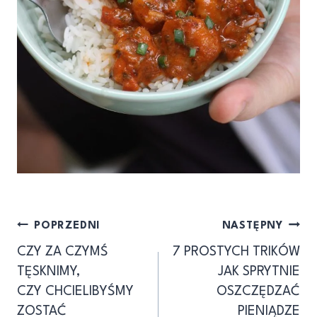
Nawigacja
POPRZEDNI
NASTĘPNY
CZY ZA CZYMŚ
7 PROSTYCH TRIKÓW
wpisu
TĘSKNIMY,
JAK SPRYTNIE
CZY CHCIELIBYŚMY
OSZCZĘDZAĆ
ZOSTAĆ
PIENIĄDZE