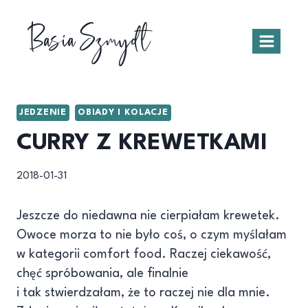
Przejdź
Basia Szmydt
do
treści
JEDZENIE
OBIADY I KOLACJE
CURRY Z KREWETKAMI
2018-01-31
Jeszcze do niedawna nie cierpiałam krewetek.
Owoce morza to nie było coś, o czym myślałam
w kategorii comfort food. Raczej ciekawość,
chęć spróbowania, ale finalnie
i tak stwierdzałam, że to raczej nie dla mnie.