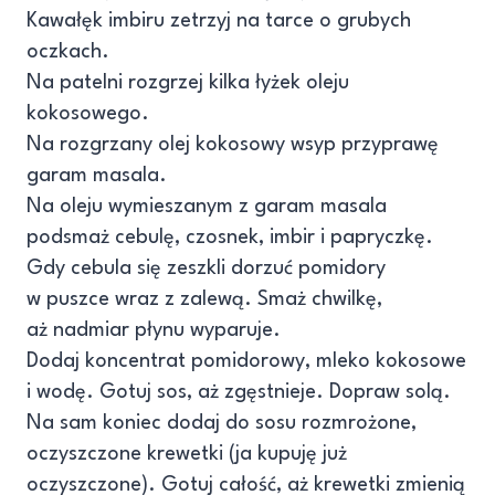
Kawałęk imbiru zetrzyj na tarce o grubych
oczkach.
Na patelni rozgrzej kilka łyżek oleju
kokosowego.
Na rozgrzany olej kokosowy wsyp przyprawę
garam masala.
Na oleju wymieszanym z garam masala
podsmaż cebulę, czosnek, imbir i papryczkę.
Gdy cebula się zeszkli dorzuć pomidory
w puszce wraz z zalewą. Smaż chwilkę,
aż nadmiar płynu wyparuje.
Dodaj koncentrat pomidorowy, mleko kokosowe
i wodę. Gotuj sos, aż zgęstnieje. Dopraw solą.
Na sam koniec dodaj do sosu rozmrożone,
oczyszczone krewetki (ja kupuję już
oczyszczone). Gotuj całość, aż krewetki zmienią