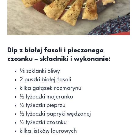
Dip z białej fasoli i pieczonego
czosnku – składniki i wykonanie:
⅓ szklanki oliwy
2 puszki białej fasoli
kilka gałązek rozmarynu
½ łyżeczki majeranku
½ łyżeczki pieprzu
½ łyżeczki papryki wędzonej
½ łyżeczki czosnku
kilka listków laurowych