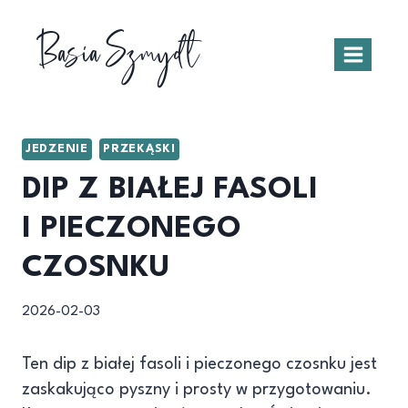
Przejdź
Basia Szmydt
do
treści
JEDZENIE
PRZEKĄSKI
DIP Z BIAŁEJ FASOLI
I PIECZONEGO
CZOSNKU
2026-02-03
Ten dip z białej fasoli i pieczonego czosnku jest
zaskakująco pyszny i prosty w przygotowaniu.