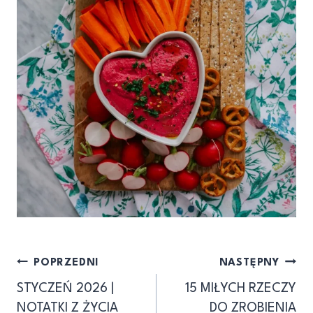
Nawigacja
POPRZEDNI
NASTĘPNY
STYCZEŃ 2026 |
15 MIŁYCH RZECZY
wpisu
NOTATKI Z ŻYCIA
DO ZROBIENIA