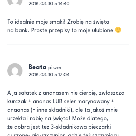
2018-03-30 o 14:40
To idealnie moje smaki! Zrobię na święta
na bank. Proste przepisy to moje ulubione
Beata
pisze:
2018-03-30 o 17:04
A ja sałatek z ananasem nie cierpię, zwłaszcza
kurczak + ananas LUB seler marynowany +
anaanas (+ inne składniki), ale ta jakoś mnie
urzekła i robię na święta! Może dlatego,
że dobra jest też 3-składnikowa pieczarki
duszone-jaja-szczypior, gdzie też szczypioru