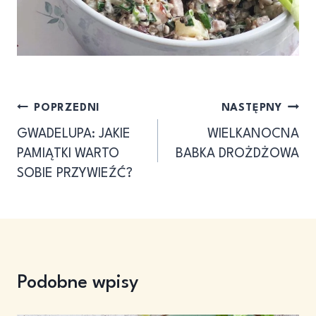
Nawigacja
POPRZEDNI
NASTĘPNY
GWADELUPA: JAKIE
WIELKANOCNA
wpisu
PAMIĄTKI WARTO
BABKA DROŻDŻOWA
SOBIE PRZYWIEŹĆ?
Podobne wpisy