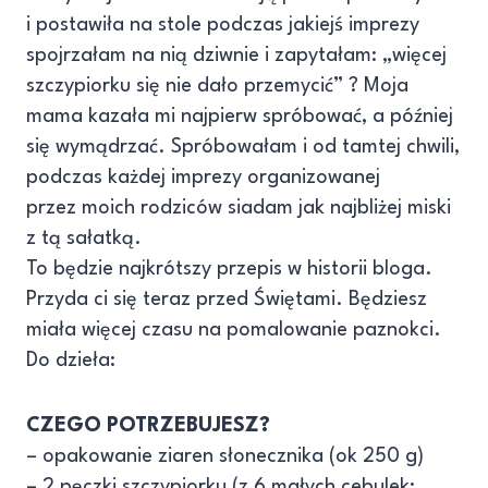
i postawiła na stole podczas jakiejś imprezy
spojrzałam na nią dziwnie i zapytałam: „więcej
szczypiorku się nie dało przemycić” ? Moja
mama kazała mi najpierw spróbować, a później
się wymądrzać. Spróbowałam i od tamtej chwili,
podczas każdej imprezy organizowanej
przez moich rodziców siadam jak najbliżej miski
z tą sałatką.
To będzie najkrótszy przepis w historii bloga.
Przyda ci się teraz przed Świętami. Będziesz
miała więcej czasu na pomalowanie paznokci.
Do dzieła:
CZEGO POTRZEBUJESZ?
– opakowanie ziaren słonecznika (ok 250 g)
– 2 pęczki szczypiorku (z 6 małych cebulek;