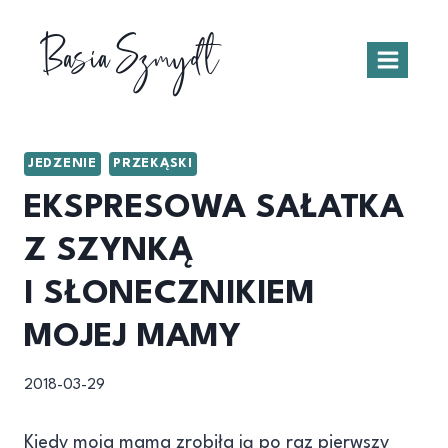
Przejdź
Basia Szmydt
do
treści
JEDZENIE
PRZEKĄSKI
EKSPRESOWA SAŁATKA
Z SZYNKĄ
I SŁONECZNIKIEM
MOJEJ MAMY
2018-03-29
Kiedy moja mama zrobiła ją po raz pierwszy