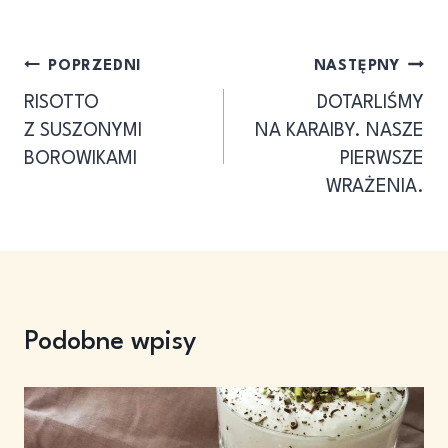
Nawigacja
POPRZEDNI
NASTĘPNY
RISOTTO
DOTARLIŚMY
wpisu
Z SUSZONYMI
NA KARAIBY. NASZE
BOROWIKAMI
PIERWSZE
WRAŻENIA.
Podobne wpisy