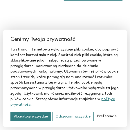
PRACUJ ZE MNĄ
Cenimy Twoją prywatność
Ta strona internetowa wykorzystuje pliki cookie, aby poprawić
Kampanie reklamowe
komfort korzystania z niej. Spośród nich pliki cookie, które są
Kontakt
sklasyfikowane jako niezbędne, są przechowywane w
przeglądarce, ponieważ są niezbędne do działania
O mnie
podstawowych funkcji witryny. Używamy również plików cookie
stron trzecich, które pomagają nam analizować i rozumieć
sposób korzystania z tej witryny. Te pliki cookie będą
przechowywane w przeglądarce użytkownika wyłącznie za jego
zgodą. Użytkownik ma również możliwość rezygnacji z tych
DOKUMENTY
plików cookie. Szczegółowe informacje znajdziesz w
polityce
prywatności.
Polityka prywatności
Preferencje
Akceptuję wszystkie
Odrzucam wszystkie
Regulamin sklepu