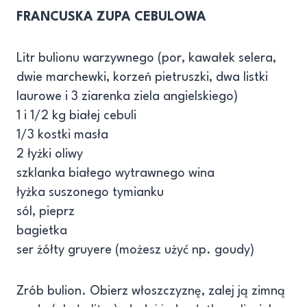
FRANCUSKA ZUPA CEBULOWA
Litr bulionu warzywnego (por, kawałek selera,
dwie marchewki, korzeń pietruszki, dwa listki
laurowe i 3 ziarenka ziela angielskiego)
1 i 1/2 kg białej cebuli
1/3 kostki masła
2 łyżki oliwy
szklanka białego wytrawnego wina
łyżka suszonego tymianku
sól, pieprz
bagietka
ser żółty gruyere (możesz użyć np. goudy)
Zrób bulion. Obierz włoszczyznę, zalej ją zimną