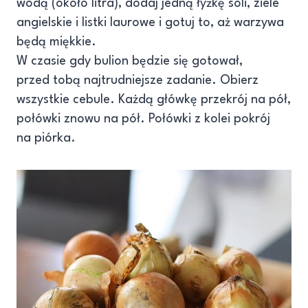
wodą (około litra), dodaj jedną łyżkę soli, ziele
angielskie i listki laurowe i gotuj to, aż warzywa
będą miękkie.
W czasie gdy bulion będzie się gotował,
przed tobą najtrudniejsze zadanie. Obierz
wszystkie cebule. Każdą główkę przekrój na pół,
połówki znowu na pół. Połówki z kolei pokrój
na piórka.