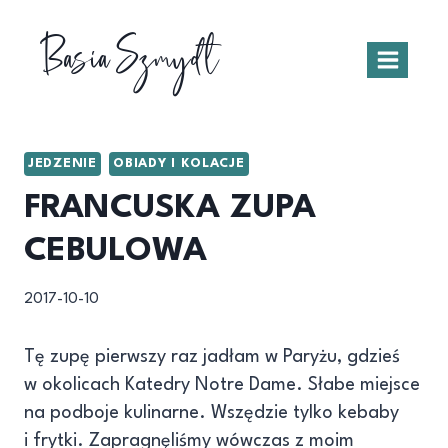
Przejdź
Basia Szmydt
do
treści
JEDZENIE
OBIADY I KOLACJE
FRANCUSKA ZUPA
CEBULOWA
2017-10-10
Tę zupę pierwszy raz jadłam w Paryżu, gdzieś
w okolicach Katedry Notre Dame. Słabe miejsce
na podboje kulinarne. Wszędzie tylko kebaby
i frytki. Zapragnęliśmy wówczas z moim