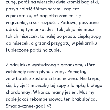
zupę, połóż na wierzchu dwie kromki bagietki,
posyp całość żółtym serem i zapiecz
w piekarniku, aż bagietka zamieni się
w grzankę, a ser rozpuści. Podawaj posypane
odrobiną tymianku. Jesli tak jak ja nie masz
takich miseczek, to nalej po prostu ciepłą zupę
do misecek, a grzanki przygotuj w piekarniku
i upieczone połóż na zupie.
Zjadaj lekko wystudzoną z grzankami, które
wchłonęły nieco płynu z zupy. Pamiętaj,
że w butelce zostało ci trochę wina. Nie krępuj
się, by zjeść miseczkę tej zupy z lampką białego
chardonnay. W końcu mamy jesień. Musimy
sobie jakoś rekompensować ten brak słońca.
Smaaa-cznee-goo! <3