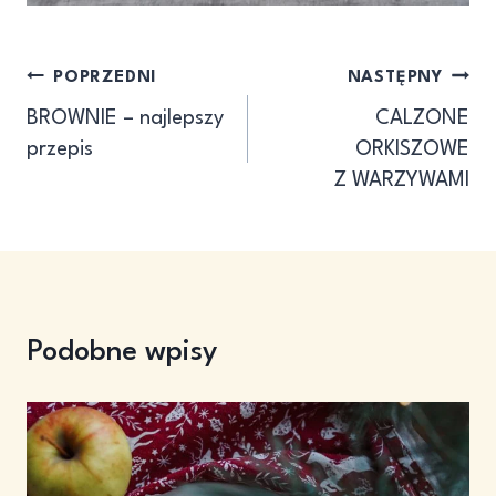
Nawigacja
POPRZEDNI
NASTĘPNY
BROWNIE – najlepszy
CALZONE
wpisu
przepis
ORKISZOWE
Z WARZYWAMI
Podobne wpisy