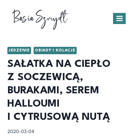
Przejdź
Basia Szmydt
do
treści
JEDZENIE
OBIADY I KOLACJE
SAŁATKA NA CIEPŁO
Z SOCZEWICĄ,
BURAKAMI, SEREM
HALLOUMI
I CYTRUSOWĄ NUTĄ
2020-03-04