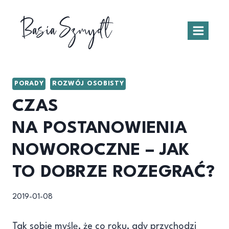
Przejdź
Basia Szmydt
do
treści
PORADY
ROZWÓJ OSOBISTY
CZAS
NA POSTANOWIENIA
NOWOROCZNE – JAK
TO DOBRZE ROZEGRAĆ?
2019-01-08
Tak sobie myślę, że co roku, gdy przychodzi