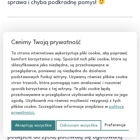
sprawa i chyba podkradnę pomysł
Dominika
pisze:
Cenimy Twoją prywatność
2019-01-08 o 21:38
Ta strona internetowa wykorzystuje pliki cookie, aby poprawić
komfort korzystania z niej. Spośród nich pliki cookie, które są
sklasyfikowane jako niezbędne, są przechowywane w
Na ostatnim spotkaniu z dziewczynami
przeglądarce, ponieważ są niezbędne do działania
usłyszałam pytanie: czy nie demotywuje
podstawowych funkcji witryny. Używamy również plików cookie
stron trzecich, które pomagają nam analizować i rozumieć
i nie przygnębia mnie oglądanie fb, insta
sposób korzystania z tej witryny. Te pliki cookie będą
i czytanie blogerów? Ich idealne życie, ciagły
przechowywane w przeglądarce użytkownika wyłącznie za jego
zgodą. Użytkownik ma również możliwość rezygnacji z tych
samorozwój ii miliony projektów, które
plików cookie. Szczegółowe informacje znajdziesz w
polityce
realizują? Odpowiedziałam, że czytam
prywatności.
tylko takie blogerki (głównie Ciebie i Manię),
Preferencje
Akceptuję wszystkie
Odrzucam wszystkie
które w moim mniemaniu mają zdrowe
podejście do życia, pochwalą się ugotowaną