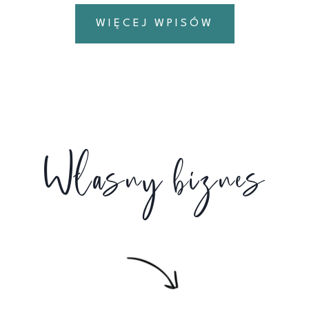
WIĘCEJ WPISÓW
Własny biznes